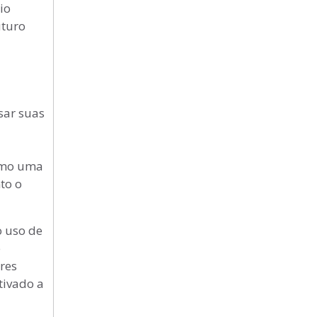
io
uturo
sar suas
omo uma
to o
 uso de
e
res
tivado a