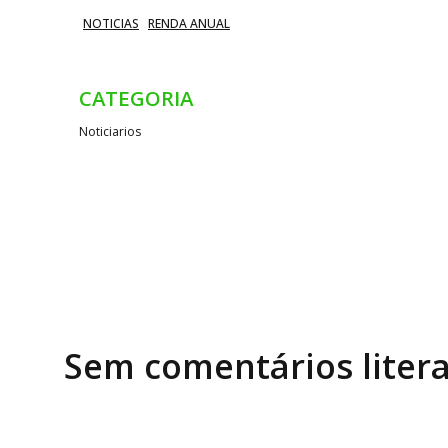
b
ra
n
A
NOTICIAS
RENDA ANUAL
o
m
g
p
o
e
p
CATEGORIA
k
r
Noticiarios
Sem comentários liter