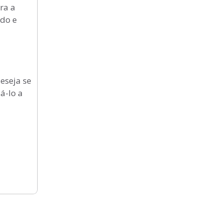
ra a
ado e
eseja se
á-lo a