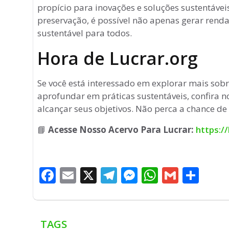
propício para inovações e soluções sustentáv
preservação, é possível não apenas gerar rend
sustentável para todos.
Hora de Lucrar.org
Se você está interessado em explorar mais sob
aprofundar em práticas sustentáveis, confira n
alcançar seus objetivos. Não perca a chance de 
📘
Acesse Nosso Acervo Para Lucrar:
https:/
F
E
X
T
M
W
G
S
a
m
el
e
h
m
h
c
ai
e
ss
at
ai
ar
e
l
g
e
s
l
e
TAGS