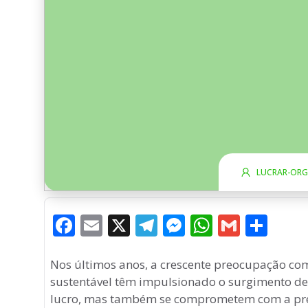
LUCRAR-ORG
F
E
X
T
M
W
G
S
a
m
el
e
h
m
h
c
ai
e
ss
at
ai
ar
Nos últimos anos, a crescente preocupação co
sustentável têm impulsionado o surgimento d
e
l
g
e
s
l
e
lucro, mas também se comprometem com a pres