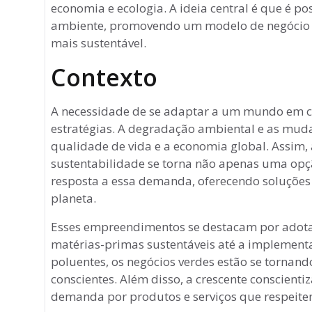
b
ra
n
A
economia e ecologia. A ideia central é que é p
o
m
g
p
ambiente, promovendo um modelo de negócio qu
o
e
p
mais sustentável.
k
r
Contexto
A necessidade de se adaptar a um mundo em 
estratégias. A degradação ambiental e as mud
qualidade de vida e a economia global. Assim,
sustentabilidade se torna não apenas uma o
resposta a essa demanda, oferecendo soluções
planeta.
Esses empreendimentos se destacam por adota
matérias-primas sustentáveis até a implement
poluentes, os negócios verdes estão se tornand
conscientes. Além disso, a crescente conscient
demanda por produtos e serviços que respeite