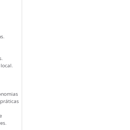
s.
s.
local.
conomias
práticas
e
es.