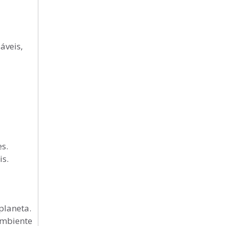
áveis,
s.
is.
planeta.
ambiente